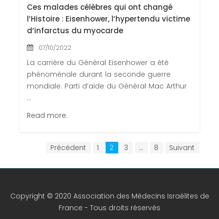
Ces malades célèbres qui ont changé
l’Histoire : Eisenhower, l’hypertendu victime
d’infarctus du myocarde
07/10/2022
La carrière du Général Eisenhower a été
phénoménale durant la seconde guerre
mondiale. Parti d’aide du Général Mac Arthur
...
Read more.
Précédent
1
2
3
…
8
Suivant
Copyright © 2020 Association des Médecins Israélites de
France - Tous droits réservés