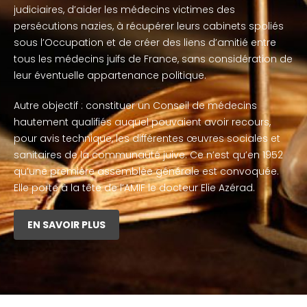
judiciaires, d’aider les médecins victimes des
persécutions nazies, à récupérer leurs cabinets spoliés
sous l’Occupation et de créer des liens d’amitié entre
tous les médecins juifs de France, sans considération de
leur éventuelle appartenance politique.
Autre objectif : constituer un Conseil de médecins
hautement qualifiés auquel pouvaient avoir recours,
pour avis technique, les différentes œuvres sociales et
sanitaires de la communauté juive. Ce n’est qu’en 1952
qu’une première assemblée générale est convoquée.
Elle porte à la tête de l’AMIF le docteur Elie Azérad.
EN SAVOIR PLUS