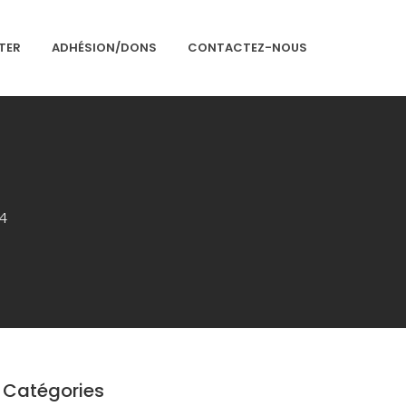
TER
ADHÉSION/DONS
CONTACTEZ-NOUS
Accueil
Présentation
4
Articles
Événements
Adhésion/Dons
Newsletter
Contactez-nous
Congrès 2018
Catégories
Congrès 2019