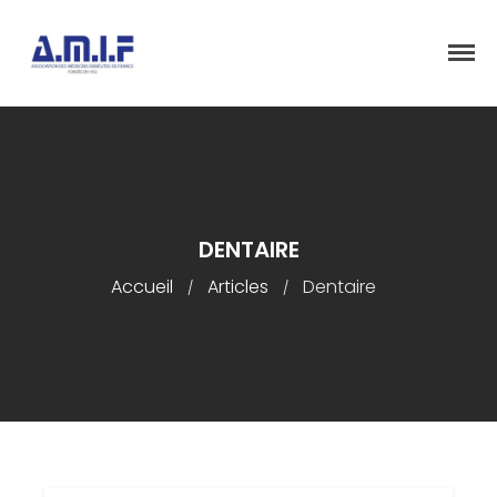
"Et donner des soins, il le fera"
AMIF - ASSOCIATION DES MÉDECINS
ISRAÉLITES DE FRANCE
Accueil
Présentation
Articles
DENTAIRE
Événements
Accueil
Articles
Dentaire
/
/
Adhésion/Dons
Newsletter
Contactez-nous
Congrès 2018
Congrès 2019
Congrès 2020