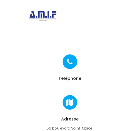
"Et donner des soins, il le fera"
AMIF - ASSOCIATION DES MÉDECI
Téléphone
Adresse
56 boulevard Saint-Marcel