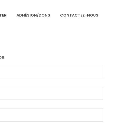
TER
ADHÉSION/DONS
CONTACTEZ-NOUS
Accueil
Présentation
ce
Articles
Événements
Adhésion/Dons
Newsletter
Contactez-nous
Congrès 2018
Congrès 2019
Congrès 2020