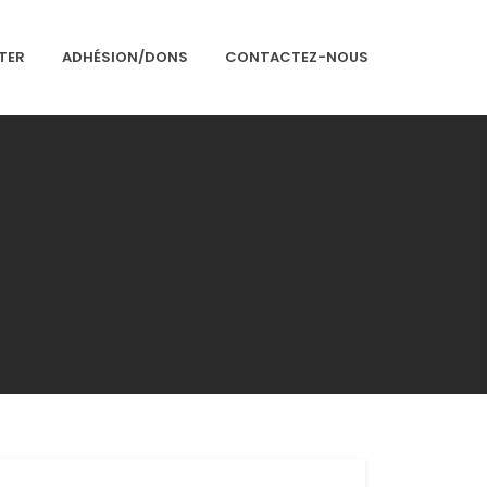
TER
ADHÉSION/DONS
CONTACTEZ-NOUS
Accueil
Présentation
Articles
Événements
Adhésion/Dons
Newsletter
Contactez-nous