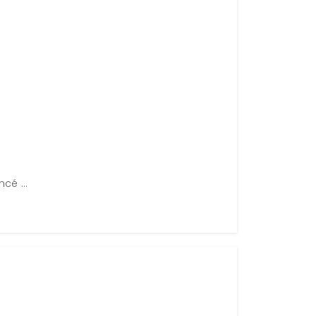
cé ...