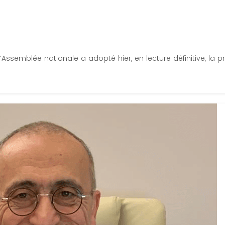
’Assemblée nationale a adopté hier, en lecture définitive, la pro