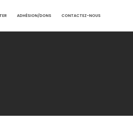
TER
ADHÉSION/DONS
CONTACTEZ-NOUS
Accueil
Présentation
Articles
Événements
Adhésion/Dons
Newsletter
Contactez-nous
Congrès 2018
Congrès 2019
Congrès 2020