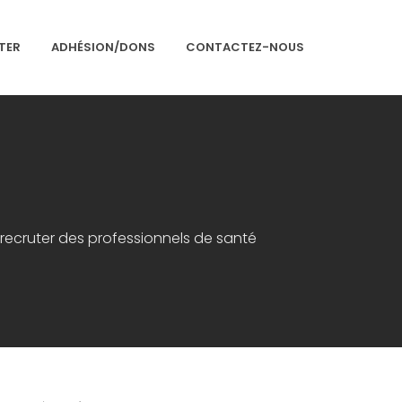
TER
ADHÉSION/DONS
CONTACTEZ-NOUS
Accueil
Présentation
ur recruter des professionnels de santé
Articles
Événements
Adhésion/Dons
Newsletter
Contactez-nous
Congrès 2018