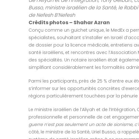
de l’Aliyah et de l’Intégration, Tony Gelbart,
Busso, ministre israélien de la Santé, le Rab
de Nefesh B’Nefesh
Crédits photos – Shahar Azran
Conçu comme un guichet unique, le MedEx a permi
spécialistes, souhaitant s’installer en Israël d’
de dossier pour la licence médicale, entretiens a
santé israéliens, et rencontres avec l’Associatio
des spécialités. Un notaire israélien était égalem
simplifiant considérablement les formalités admin
Parmi les participants, près de 25 % d’entre eux é
s’informer sur les opportunités concrètes d’exerc
régions particulièrement touchées par la pénuri
Le ministre israélien de l’Aliyah et de l’Intégration, 
professionnelle et personnelle de cet engagement, 
guerre n’est pas seulement un acte de sionisme, c’e
côté, le ministre de la Santé, Uriel Busso, a rapp