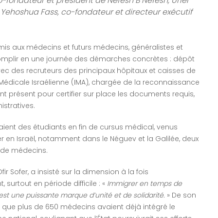
 co-fondateur et président de Nefesh B’Nefesh, Uriel
bi Yehoshua Fass, co-fondateur et directeur exécutif
s aux médecins et futurs médecins, généralistes et
accomplir en une journée des démarches concrètes : dépôt
vec des recruteurs des principaux hôpitaux et caisses de
n Médicale Israélienne (IMA), chargée de la reconnaissance
ent présent pour certifier sur place les documents requis,
istratives.
taient des étudiants en fin de cursus médical, venus
er en Israël, notamment dans le Néguev et la Galilée, deux
e de médecins.
Ofir Sofer, a insisté sur la dimension à la fois
surtout en période difficile : «
Immigrer en temps de
st une puissante marque d’unité et de solidarité.
» De son
elé que plus de 650 médecins avaient déjà intégré le