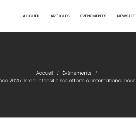
ACCUEIL
ARTICLES
ÉVÉNEMENTS
NEWSLET
NS ISRAÉLITES DE FRANCE
Accueil
Événements
/
/
e 2025 : Israël intensifie ses efforts à l’international po