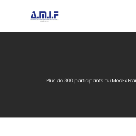
"Et donner des soins, il le fera"
AMIF - ASSOCIATION DES MÉDECI
Plus de 300 participants au MedEx Franc