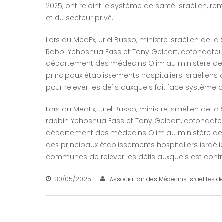
2025, ont rejoint le système de santé israélien, r
et du secteur privé.
Lors du MedEx, Uriel Busso, ministre israélien de 
Rabbi Yehoshua Fass et Tony Gelbart, cofondateurs 
département des médecins Olim au ministère de l’A
principaux établissements hospitaliers israélien
pour relever les défis auxquels fait face système d
Lors du MedEx, Uriel Busso, ministre israélien de 
rabbin Yehoshua Fass et Tony Gelbart, cofondateurs
département des médecins Olim au ministère de l’A
des principaux établissements hospitaliers israél
communes de relever les défis auxquels est confr
30/05/2025
Association des Médecins Israélites d