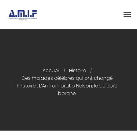
"Et donner des soins, il le fera"
AMIF - ASSOCIATION DES MÉDECINS
ISRAÉLITES DE FRANCE
Accueil
Histoire
/
/
Accueil
Ces malades célèbres qui ont changé
Présentation
l’Histoire : L’Amiral Horatio Nelson, le célèbre
borgne
Articles
Événements
Adhésion/Dons
Newsletter
Contactez-nous