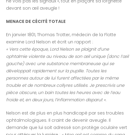
ne vois pas les signaux », tout en plaçant sa lorgnette
devant son œil aveugle !
MENACE DE CÉCITÉ TOTALE
En janvier 1801, Thomas Trotter, médecin de la Flotte
examine Lord Nelson et écrit un rapport :
« Vers cette époque, Lord Nelson se plaignit d’une
ophtalmie violente au niveau de son œil unique (donc l’œil
gauche) avec une substance membraneuse qui se
développait rapidement sur la pupille. Toutes les
personnes autour de lui furent affectées par le même
trouble et de nombreux collyres utilisés. Je prescrivis une
pièce obscure, un bain toutes les heures avec de l’eau
froide et, en deux jours, l’inflammation disparut ».
Nelson est de plus en plus handicapé par ses troubles
ophtalmologiques. Il craint de devenir aveugle. Il
demande que lui soit adressé son protège oculaire vert
pour atténuer la lumière :
« Mon œil est comme du sang