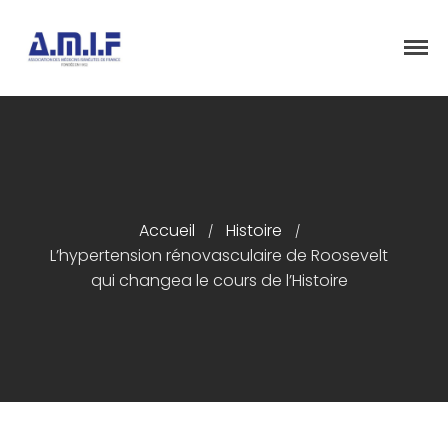
"Et donner des soins, il le fera"
AMIF - ASSOCIATION DES MÉDECINS
ISRAÉLITES DE FRANCE
Accueil
Histoire
/
/
L’hypertension rénovasculaire de Roosevelt
Accueil
qui changea le cours de l’Histoire
Présentation
Articles
Événements
Adhésion/Dons
Newsletter