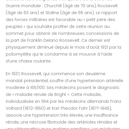
Guerre mondiale : Churchill (âgé de 70 ans), Roosevelt
(âgé de 63 ans) et Staline (âgé de 66 ans). Le rapport
des forces militaires est favorable au « petit père des
peuples » qui souhaite profiter de cette réunion au
sommet pour obtenir de nombreuses concessions de
la part de Franklin Delano Roosevelt. Ce dernier est
physiquement diminué depuis le mois d’août 1921 par la
poliomyélite qui le condamne à se mouvoir à l’aide
d’une chaise roulante.
En 1937, Roosevelt, qui commence son deuxième
mandat présidentiel, souffre d’une hypertension artérielle
modérée à 165/100. Ses médecins posent le diagnostic
de « maladie rénale de Bright ». Cette maladie,
individualisée en 1914 par les médecins allemands Franz
Volhard (1872-1950) et Karl Theodor Fahr (1877-1945),
associe une hypertension très élevée, une insuffisance
rénale, une nécrose fibrinoïde des artérioles rénales et
une rétinopathie avec œdème papillaire. Les médecins