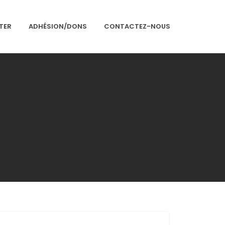
TER
ADHÉSION/DONS
CONTACTEZ-NOUS
Accueil
Présentation
Articles
Événements
Adhésion/Dons
Newsletter
Contactez-nous