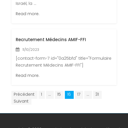
Israël, la ...
Read more.
Recrutement Médecins AMIF-FFI
11/10/2023
[contact-form-7 id="0a25bfd" title="Formulaire
Recrutement Médecins AMIF-FFI"]
Read more.
Précédent
1
…
15
16
17
…
31
Suivant