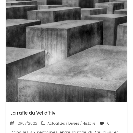
La rafle du Vel d’Hiv
21/07/2022
Actualités
/
Divers
/
Histoire
0
Dans les six semaines entre la rafle du Vel d’Hiv et