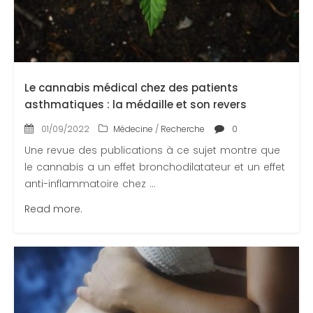
Contactez-nous
Congrès 2018
Congrès 2019
Le cannabis médical chez des patients
Congrès 2020
asthmatiques : la médaille et son revers
01/09/2022
Médecine
/
Recherche
0
Une revue des publications à ce sujet montre que
le cannabis a un effet bronchodilatateur et un effet
anti-inflammatoire chez ...
Read more.