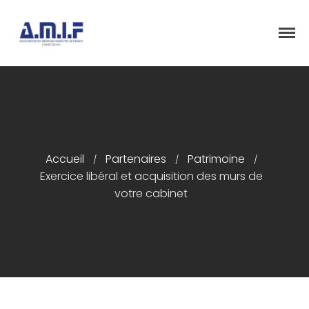
"Et donner des soins, il le fera"
AMIF - ASSOCIATION DES MÉDECINS
ISRAÉLITES DE FRANCE
Accueil
Accueil
Partenaires
Patrimoine
/
/
/
Exercice libéral et acquisition des murs de
Présentation
votre cabinet
Articles
Événements
Adhésion/Dons
Newsletter
Contactez-nous