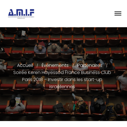
"Et donner des soins, il le fera"
AMIF - ASSOCIATION DES MÉDECINS
ISRAÉLITES DE FRANCE
Accueil
Accueil
Événements
Partenaires
Présentation
/
/
/
Soirée Keren Hayessod France Business Club
Articles
Paris 2018 – Investir dans les start-up
Événements
israéliennes
Adhésion/Dons
Newsletter
Contactez-nous
Congrès 2018