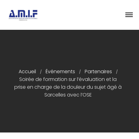
"Et donner des soins, il le fera"
AMIF - ASSOCIATION DES MÉDECINS
ISRAÉLITES DE FRANCE
Accueil
Accueil
Événements
Partenaires
Présentation
/
/
/
Soirée de formation sur l’évaluation et la
Articles
prise en charge de la douleur du sujet âgé à
Événements
Sarcelles avec l’OSE
Adhésion/Dons
Newsletter
Contactez-nous
Congrès 2018