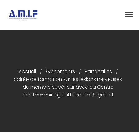
"Et donner des soins, il le fera"
AMIF - ASSOCIATION DES MÉDECINS
ISRAÉLITES DE FRANCE
Accueil
Accueil
Événements
Partenaires
Présentation
/
/
/
Soirée de formation sur les lésions nerveuses
Articles
du membre supérieur avec au Centre
Événements
médico-chirurgical Floréal à Bagnolet
Adhésion/Dons
Newsletter
Contactez-nous
Congrès 2018