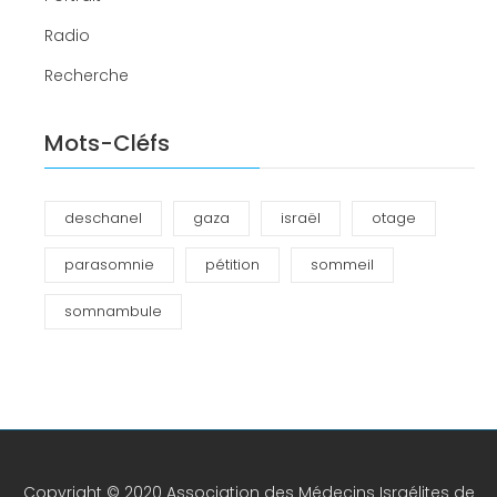
Radio
Recherche
Mots-Cléfs
deschanel
gaza
israël
otage
parasomnie
pétition
sommeil
somnambule
Copyright © 2020 Association des Médecins Israélites de