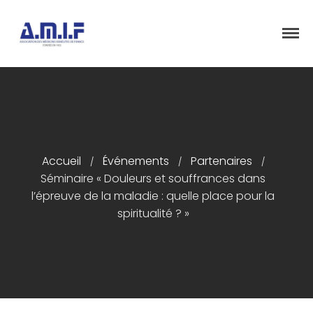
"Et donner des soins, il le fera"
AMIF - ASSOCIATION DES MÉDECINS
ISRAÉLITES DE FRANCE
Accueil
Présentation
Accueil
Événements
Partenaires
/
/
/
Séminaire « Douleurs et souffrances dans
Articles
l’épreuve de la maladie : quelle place pour la
Événements
spiritualité ? »
Adhésion/Dons
Newsletter
Contactez-nous
Congrès 2018