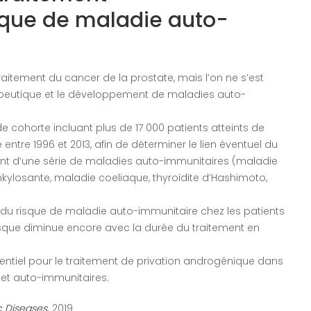
sque de maladie auto-
traitement du cancer de la prostate, mais l’on ne s’est
apeutique et le développement de maladies auto-
cohorte incluant plus de 17 000 patients atteints de
ntre 1996 et 2013, afin de déterminer le lien éventuel du
nt d’une série de maladies auto-immunitaires (maladie
nkylosante, maladie coeliaque, thyroïdite d’Hashimoto,
e du risque de maladie auto-immunitaire chez les patients
isque diminue encore avec la durée du traitement en
otentiel pour le traitement de privation androgénique dans
et auto-immunitaires.
c Diseases
. 2019