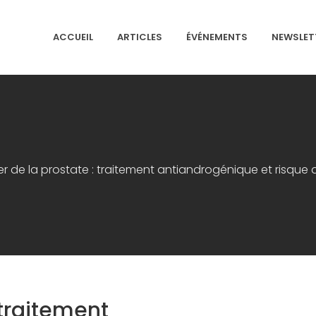
ACCUEIL
ARTICLES
ÉVÉNEMENTS
NEWSLET
NS ISRAÉLITES DE FRANCE
r de la prostate : traitement antiandrogénique et risqu
 traitement