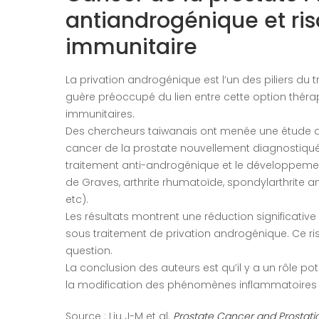
antiandrogénique et ri
immunitaire
La privation androgénique est l’un des piliers du 
guère préoccupé du lien entre cette option thér
immunitaires.
Des chercheurs taiwanais ont menée une étude de 
cancer de la prostate nouvellement diagnostiqué e
traitement anti-androgénique et le développeme
de Graves, arthrite rhumatoïde, spondylarthrite a
etc).
Les résultats montrent une réduction significativ
sous traitement de privation androgénique. Ce r
question.
La conclusion des auteurs est qu’il y a un rôle p
la modification des phénomènes inflammatoires 
Source : Liu J-M et al.
Prostate Cancer and Prostati