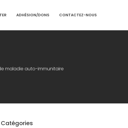
TER
ADHÉSION/DONS
CONTACTEZ-NOUS
Accueil
Présentation
Articles
e de maladie auto-immunitaire
Événements
Adhésion/Dons
Newsletter
Contactez-nous
Congrès 2018
Congrès 2019
Catégories