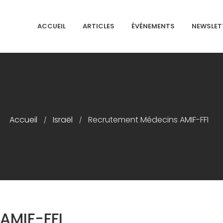
ACCUEIL
ARTICLES
ÉVÉNEMENTS
NEWSLET
NS ISRAÉLITES DE FRANCE
Accueil
Israël
Recrutement Médecins AMIF-FFI
/
/
AMIF-FFI