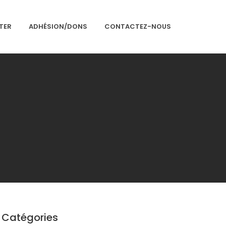
TER
ADHÉSION/DONS
CONTACTEZ-NOUS
Accueil
Présentation
Articles
Événements
Adhésion/Dons
Newsletter
Contactez-nous
Congrès 2018
Congrès 2019
Catégories