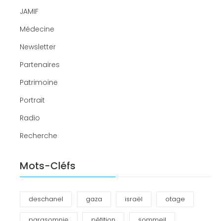
JAMIF
Médecine
Newsletter
Partenaires
Patrimoine
Portrait
Radio
Recherche
Mots-Cléfs
deschanel
gaza
israël
otage
parasomnie
pétition
sommeil