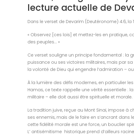
lecture actuelle de Dev
Dans le verset de Devarim (Deutéronome) 4:6, la 
« Observez [ces lois] et mettez-les en pratique, c
des peuples… »
Ce verset souligne un principe fondamental : la 
puissance ou ses victoires militaires, mais par sa f
la volonté de Dieu qui engendre l’admiration – ou 
À la lumière des défis modernes, en particulier l
Hamas, ce texte rappelle une vérité essentielle : 
militaire – elle doit aussi être spirituelle et morale.
La tradition juive, reçue au Mont Sinaï, impose 
ses ennemis, mais de le faire en s’ancrant dans les
cette fidélité morale est une force, un bouclier sp
L’ antisémitisme historique prend d’ailleurs racin