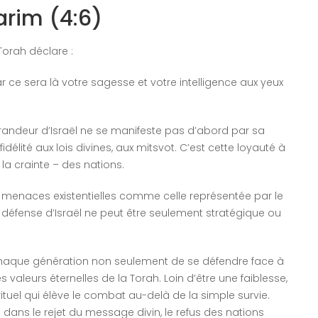
arim (4:6)
Torah déclare :
ar ce sera là votre sagesse et votre intelligence aux yeux
grandeur d’Israël ne se manifeste pas d’abord par sa
idélité aux lois divines, aux mitsvot. C’est cette loyauté à
la crainte – des nations.
es menaces existentielles comme celle représentée par le
la défense d’Israël ne peut être seulement stratégique ou
à chaque génération non seulement de se défendre face à
 valeurs éternelles de la Torah. Loin d’être une faiblesse,
irituel qui élève le combat au-delà de la simple survie.
e dans le rejet du message divin, le refus des nations