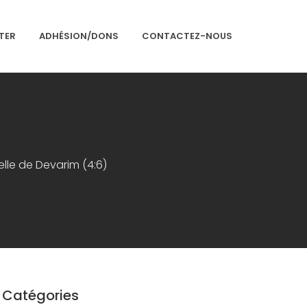
TER
ADHÉSION/DONS
CONTACTEZ-NOUS
Accueil
Présentation
Articles
elle de Devarim (4:6)
Événements
Adhésion/Dons
Newsletter
Contactez-nous
Congrès 2018
Catégories
Congrès 2019