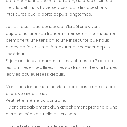
profondément attaché à la Torah, au peuple juif et à
Eretz Israël, mais traversé aussi par des questions
intérieures que je porte depuis longtemps.
Je sais aussi que beaucoup d’Israéliens vivent
aujourd’hui une souffrance immense, un traumatisme
permanent, une tension et une insécurité que nous
avons parfois du mal à mesurer pleinement depuis
l’extérieur.
Et je n’oublie évidemment ni les victimes du 7 octobre, ni
les familles endeuillées, ni les soldats tombés, ni toutes
les vies bouleversées depuis.
Mon questionnement ne vient donc pas d’une distance
affective avec Israël.
Peut-être même au contraire.
Il vient probablement d’un attachement profond à une
certaine idée spirituelle d’Eretz Israël.
J’aime Eretz Israël dans le sens de la Torah.