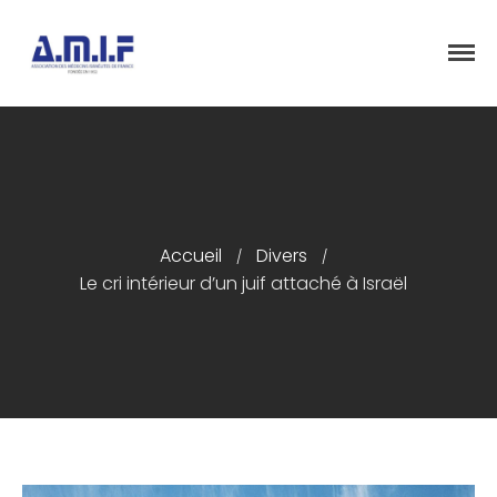
"Et donner des soins, il le fera"
AMIF - ASSOCIATION DES MÉDECINS
ISRAÉLITES DE FRANCE
Accueil
Divers
/
/
Accueil
Le cri intérieur d’un juif attaché à Israël
Présentation
Articles
Événements
Adhésion/Dons
Newsletter