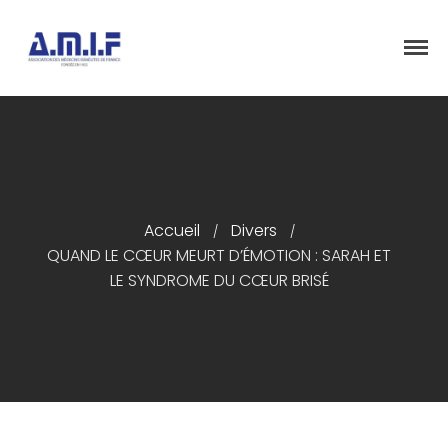
"Et donner des soins, il le fera"
AMIF - ASSOCIATION DES MÉDECINS
ISRAÉLITES DE FRANCE
Accueil
Divers
Accueil
/
/
QUAND LE CŒUR MEURT D’ÉMOTION : SARAH ET
Présentation
LE SYNDROME DU CŒUR BRISÉ
Articles
Événements
Adhésion/Dons
Newsletter
Contactez-nous