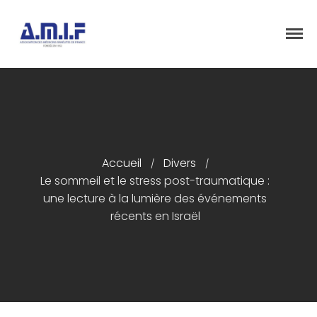
"Et donner des soins, il le fera"
AMIF - ASSOCIATION DES MÉDECINS
ISRAÉLITES DE FRANCE
Accueil
Accueil
Divers
Présentation
/
/
Le sommeil et le stress post-traumatique :
Articles
une lecture à la lumière des événements
Événements
récents en Israël
Adhésion/Dons
Newsletter
Contactez-nous
Congrès 2018