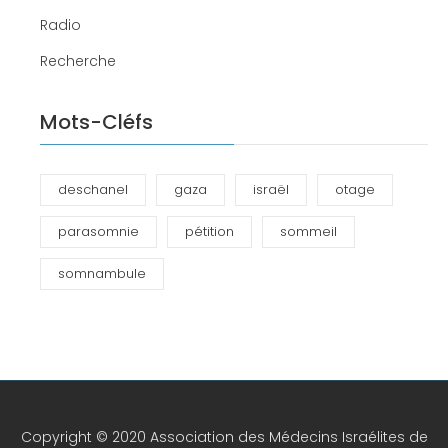
Radio
Recherche
Mots-Cléfs
deschanel
gaza
israël
otage
parasomnie
pétition
sommeil
somnambule
Copyright © 2020 Association des Médecins Israélites de