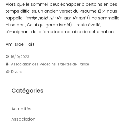
Alors que le sommeil peut échapper à certains en ces
temps difficiles, un ancien verset du Psaume 121:4 nous
rappelle : ‘הִנֵּה לֹא-יָנוּם, וְלֹא יִישָׁן, שׁוֹמֵר, יִשְׂרָאֵל’ (Il ne sommeille
ni ne dort, Celui qui garde Israël). Il reste éveillé,
témoignant de la force indomptable de cette nation.
Am Israël Hai !
16/10/2023
Association des Médecins Israélites de France
Divers
Catégories
Actualités
Association