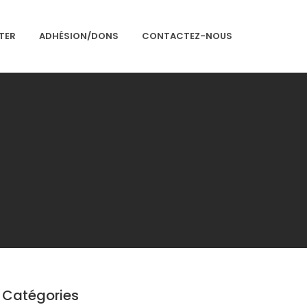
TER
ADHÉSION/DONS
CONTACTEZ-NOUS
Accueil
Présentation
Articles
Événements
Adhésion/Dons
Newsletter
Contactez-nous
Congrès 2018
Catégories
Congrès 2019