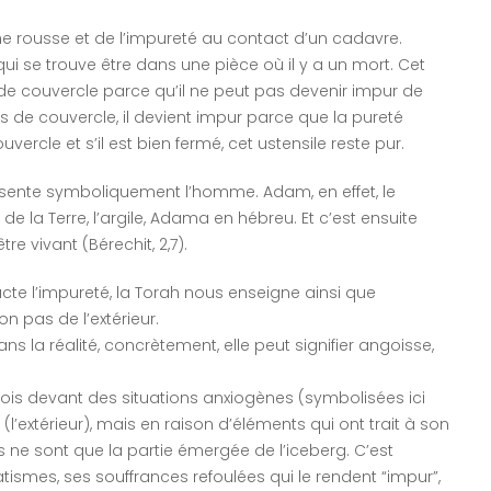
he rousse et de l’impureté au contact d’un cadavre.
 qui se trouve être dans une pièce où il y a un mort. Cet
s de couvercle parce qu’il ne peut pas devenir impur de
plus de couvercle, il devient impur parce que la pureté
couvercle et s’il est bien fermé, cet ustensile reste pur.
ésente symboliquement l’homme. Adam, en effet, le
e la Terre, l’argile, Adama en hébreu. Et c’est ensuite
re vivant (Bérechit, 2,7).
tracte l’impureté, la Torah nous enseigne ainsi que
n pas de l’extérieur.
ns la réalité, concrètement, elle peut signifier angoisse,
fois devant des situations anxiogènes (symbolisées ici
l’extérieur), mais en raison d’éléments qui ont trait à son
es ne sont que la partie émergée de l’iceberg. C’est
tismes, ses souffrances refoulées qui le rendent “impur”,