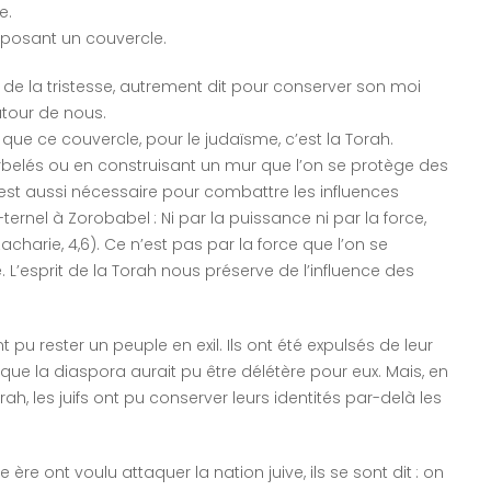
e.
 posant un couvercle.
de la tristesse, autrement dit pour conserver son moi
autour de nous.
e que ce couvercle, pour le judaïsme, c’est la Torah.
rbelés ou en construisant un mur que l’on se protège des
le est aussi nécessaire pour combattre les influences
-ternel à Zorobabel : Ni par la puissance ni par la force,
acharie, 4,6). Ce n’est pas par la force que l’on se
. L’esprit de la Torah nous préserve de l’influence des
t pu rester un peuple en exil. Ils ont été expulsés de leur
que la diaspora aurait pu être délétère pour eux. Mais, en
orah, les juifs ont pu conserver leurs identités par-delà les
re ont voulu attaquer la nation juive, ils se sont dit : on