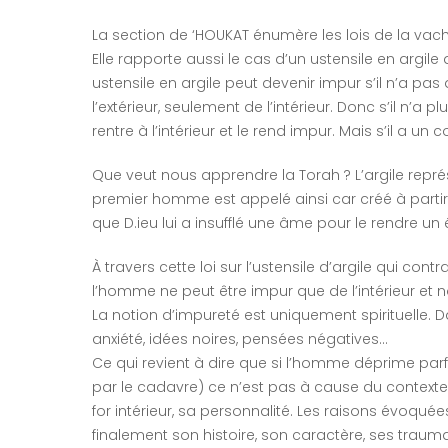
La section de ‘HOUKAT énumère les lois de la vac
Elle rapporte aussi le cas d’un ustensile en argile
ustensile en argile peut devenir impur s’il n’a pa
l’extérieur, seulement de l’intérieur. Donc s’il n’a 
rentre à l’intérieur et le rend impur. Mais s’il a un 
Que veut nous apprendre la Torah ? L’argile repr
premier homme est appelé ainsi car créé à partir d
que D.ieu lui a insufflé une âme pour le rendre un êt
À travers cette loi sur l’ustensile d’argile qui con
l’homme ne peut être impur que de l’intérieur et no
La notion d’impureté est uniquement spirituelle. Da
anxiété, idées noires, pensées négatives…
Ce qui revient à dire que si l’homme déprime par
par le cadavre) ce n’est pas à cause du contexte (
for intérieur, sa personnalité. Les raisons évoqué
finalement son histoire, son caractère, ses trauma