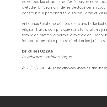
ne va pas les attaquer de l’extérieur, on ne va p
d’étudier la Torah, afin de les déstabiliser en touch
construit leur personnalité, à savoir, Torah et Mitsv
Antiochus Épiphane décrète alors une hellénisatio
religion. Il avait compris que sans la Torah, les 
famille de prêtres, a permis le miracle de ´Hanouka,
forcée. Le Temple a pu être rétabli et les juifs retro
Dr. Gilles UZZAN
Psychiatre – addictologue
29/06/2023
Association des Médecins Israélites d