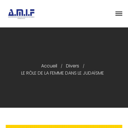
"Et donner des soins, il le fera"
AMIF - ASSOCIATION DES MÉDECINS
ISRAÉLITES DE FRANCE
Accueil
Divers
/
/
Accueil
LE RÔLE DE LA FEMME DANS LE JUDAÏSME
Présentation
Articles
Événements
Adhésion/Dons
Newsletter
Contactez-nous