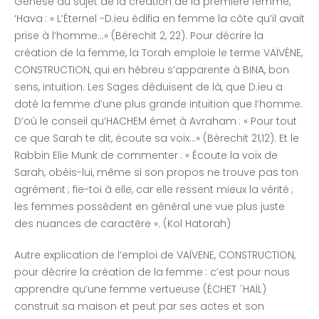
Genèse au sujet de la création de la première femme,
‘Hava : « L’Éternel -D.ieu édifia en femme la côte qu’il avait
prise à l’homme…» (Bérechit 2, 22). Pour décrire la
création de la femme, la Torah emploie le terme VAÏVÉNE,
CONSTRUCTION, qui en hébreu s’apparente à BINA, bon
sens, intuition. Les Sages déduisent de là, que D.ieu a
doté la femme d’une plus grande intuition que l’homme.
D’où le conseil qu’HACHEM émet à Avraham : « Pour tout
ce que Sarah te dit, écoute sa voix…» (Bérechit 21,12). Et le
Rabbin Elie Munk de commenter : « Écoute la voix de
Sarah, obéis-lui, même si son propos ne trouve pas ton
agrément ; fie-toi à elle, car elle ressent mieux la vérité ;
les femmes possèdent en général une vue plus juste
des nuances de caractère ». (Kol Hatorah)
Autre explication de l’emploi de VAÏVENE, CONSTRUCTION,
pour décrire la création de la femme : c’est pour nous
apprendre qu’une femme vertueuse (ÉCHET ´HAÏL)
construit sa maison et peut par ses actes et son