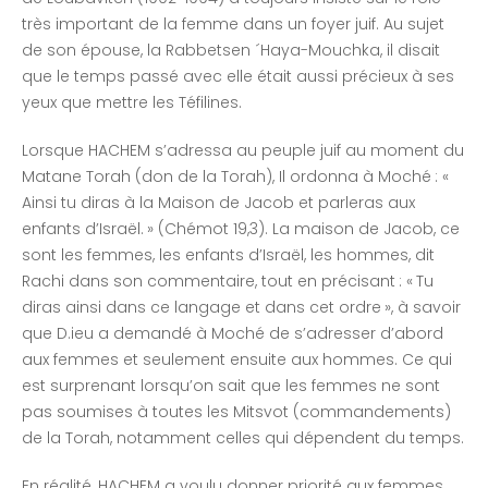
très important de la femme dans un foyer juif. Au sujet
de son épouse, la Rabbetsen ´Haya-Mouchka, il disait
que le temps passé avec elle était aussi précieux à ses
yeux que mettre les Téfilines.
Lorsque HACHEM s’adressa au peuple juif au moment du
Matane Torah (don de la Torah), Il ordonna à Moché : «
Ainsi tu diras à la Maison de Jacob et parleras aux
enfants d’Israël. » (Chémot 19,3). La maison de Jacob, ce
sont les femmes, les enfants d’Israël, les hommes, dit
Rachi dans son commentaire, tout en précisant : « Tu
diras ainsi dans ce langage et dans cet ordre », à savoir
que D.ieu a demandé à Moché de s’adresser d’abord
aux femmes et seulement ensuite aux hommes. Ce qui
est surprenant lorsqu’on sait que les femmes ne sont
pas soumises à toutes les Mitsvot (commandements)
de la Torah, notamment celles qui dépendent du temps.
En réalité, HACHEM a voulu donner priorité aux femmes