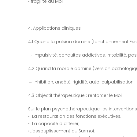
• fragilité du Moi.
⸻
4. Applications cliniques
4.1 Quand la pulsion domine (fonctionnement Es
→ impulsivité, conduites addictives, irritabilité, pa
4.2 Quand la morale domine (version pathologiq
→ inhibition, anxiété, rigidité, auto-culpabilisation.
4.3 Objectif thérapeutique : renforcer le Moi
Sur le plan psychothérapeutique, les interventions 
• La restauration des fonctions exécutives,
• La capacité à différer,
•L’assouplissement du Surmoi,