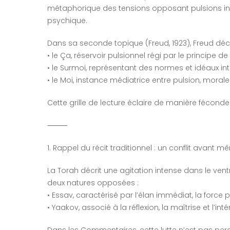
métaphorique des tensions opposant pulsions ins
psychique.
Dans sa seconde topique (Freud, 1923), Freud décri
• le Ça, réservoir pulsionnel régi par le principe de p
• le Surmoi, représentant des normes et idéaux inté
• le Moi, instance médiatrice entre pulsion, morale 
Cette grille de lecture éclaire de manière féconde
⸻
1. Rappel du récit traditionnel : un conflit avant 
La Torah décrit une agitation intense dans le ven
deux natures opposées :
• Essav, caractérisé par l’élan immédiat, la force p
• Yaakov, associé à la réflexion, la maîtrise et l’intér
Dans les Commentaires, cette lutte n’est pas p