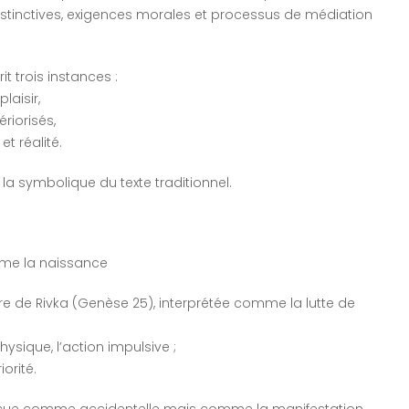
tinctives, exigences morales et processus de médiation
t trois instances :
laisir,
riorisés,
et réalité.
 la symbolique du texte traditionnel.
même la naissance
tre de Rivka (Genèse 25), interprétée comme la lutte de
hysique, l’action impulsive ;
iorité.
erçue comme accidentelle mais comme la manifestation