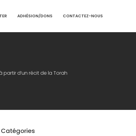
TER
ADHÉSION/DONS
CONTACTEZ-NOUS
Accueil
 partir d’un récit de la Torah
Présentation
Articles
Événements
Adhésion/Dons
Newsletter
Contactez-nous
Catégories