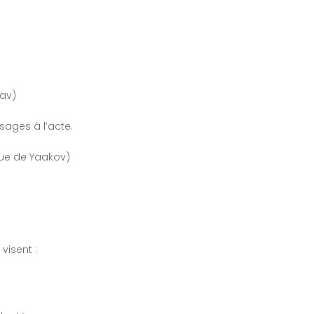
sav)
ssages à l’acte.
ue de Yaakov)
visent :