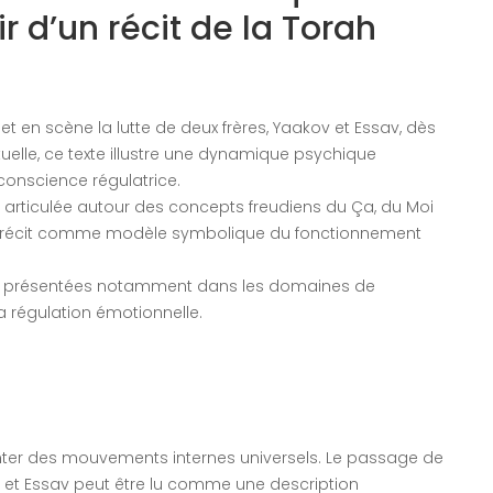
ir d’un récit de la Torah
t en scène la lutte de deux frères, Yaakov et Essav, dès
tuelle, ce texte illustre une dynamique psychique
 conscience régulatrice.
, articulée autour des concepts freudiens du Ça, du Moi
 ce récit comme modèle symbolique du fonctionnement
ite présentées notamment dans les domaines de
a régulation émotionnelle.
enter des mouvements internes universels. Le passage de
ov et Essav peut être lu comme une description