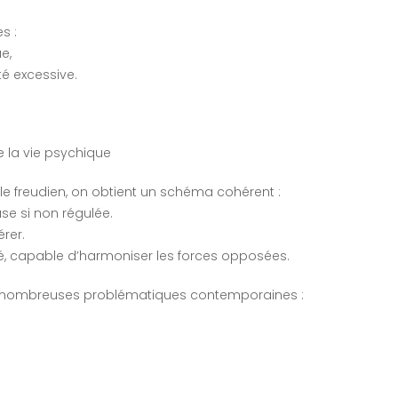
s :
e,
té excessive.
e la vie psychique
dèle freudien, on obtient un schéma cohérent :
se si non régulée.
rer.
égré, capable d’harmoniser les forces opposées.
e nombreuses problématiques contemporaines :