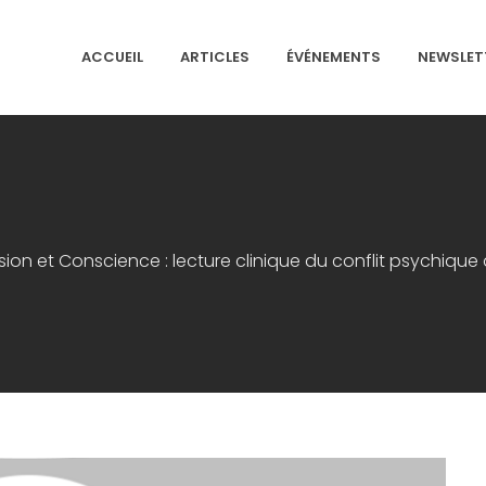
ACCUEIL
ARTICLES
ÉVÉNEMENTS
NEWSLET
NS ISRAÉLITES DE FRANCE
sion et Conscience : lecture clinique du conflit psychique à