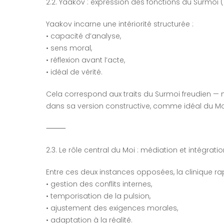
2.2. Yaakov : expression des fonctions du Surmoi (
Yaakov incarne une intériorité structurée :
• capacité d’analyse,
• sens moral,
• réflexion avant l’acte,
• idéal de vérité.
Cela correspond aux traits du Surmoi freudien — 
dans sa version constructive, comme idéal du Moi 
⸻
2.3. Le rôle central du Moi : médiation et intégrati
Entre ces deux instances opposées, la clinique r
• gestion des conflits internes,
• temporisation de la pulsion,
• ajustement des exigences morales,
• adaptation à la réalité.