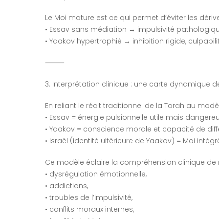
Le Moi mature est ce qui permet d’éviter les dérive
• Essav sans médiation → impulsivité pathologiqu
• Yaakov hypertrophié → inhibition rigide, culpabili
⸻
3. Interprétation clinique : une carte dynamique d
En reliant le récit traditionnel de la Torah au mo
• Essav = énergie pulsionnelle utile mais dangereu
• Yaakov = conscience morale et capacité de diffé
• Israël (identité ultérieure de Yaakov) = Moi int
Ce modèle éclaire la compréhension clinique d
• dysrégulation émotionnelle,
• addictions,
• troubles de l’impulsivité,
• conflits moraux internes,