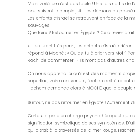
Mais, voilà, ce n’est pas facile ! Une fois sortis d
poursuivent le peuple juif ! Les démons du passé 
Les enfants d’Israël se retrouvent en face de la m
sauvages.
Que faire ? Retourner en Égypte ? Cela reviendrait
« …Ils eurent très peur ; les enfants d’Israël crièrent
répond à Moché : « Qu’as-tu à crier vers Moi ? Parle 
Rachi de commenter : « Ils n’ont pas d’autres choi
On nous apprend ici qu’il est des moments propices
superflue, voire mal venue ; l’action doit être entr
Hachem demande alors à MOCHÉ que le peuple ava
!
Surtout, ne pas retourner en Égypte ! Autrement di
Certes, la prise en charge psychothérapeutique re
signification symbolique de ses symptômes. D’a
qui a trait à la traversée de la mer Rouge, Hachem