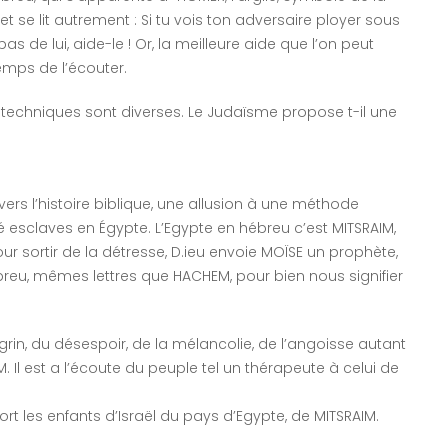
set se lit autrement : Si tu vois ton adversaire ployer sous
pas de lui, aide-le ! Or, la meilleure aide que l’on peut
emps de l’écouter.
s techniques sont diverses. Le Judaïsme propose t-il une
ers l’histoire biblique, une allusion à une méthode
é esclaves en Égypte. L’Egypte en hébreu c’est MITSRAIM,
r sortir de la détresse, D.ieu envoie MOÏSE un prophète,
ébreu, mêmes lettres que HACHEM, pour bien nous signifier
hagrin, du désespoir, de la mélancolie, de l’angoisse autant
. Il est a l’écoute du peuple tel un thérapeute à celui de
sort les enfants d’Israël du pays d’Egypte, de MITSRAIM.