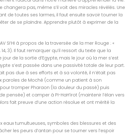
 ne changera pas, même s’il voit des miracles révélés. Une
t de toutes ses larmes, il faut ensuite savoir tourner la
rrêter de se plaindre. Apprendre plutôt à exprimer de la
V SI’HI à propos de la traversée de la mer Rouge : «
14, 3). Il faut remarquer qu’il ressort du texte que la
e jour de la sortie d’Egypte, mais le jour où la mer s’est
’Egypte s’est passée dans une passivité totale de leur part.
t pas due à ses efforts et à sa volonté, il n’était pas
s aux paroles de Moché (comme un patient à son
 pour tromper Pharaon (la douleur du passé) puis
 pensée) et camper à PI-HaH’irot (maintenir l’élan vers
alors fait preuve d’une action résolue et ont mérité la
 aux eaux tumultueuses, symboles des blessures et des
cher les peurs d’antan pour se tourner vers l’espoir