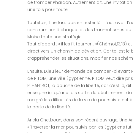
de tromper Pharaon. Autrement dit, une invitation
une fois pour toute.
Toutefois, il ne faut pas en rester là. Il faut avoir 
sans ruminer à chaque fois les traumatismes du 
Moise toute une stratégie.
Tout d’abord : « Il les fit tourner… »(Chémot,13,18
direct vers un chemin de déviation. Car tel est l
d’appréhender les situations, modifier nos sché
Ensuite, D.ieu leur demande de camper «d evant Pi Hah’
de PITOM, une ville Égyptienne. PITOM veut dire p
PI HAH’IROT, la bouche de la liberté, car c’est là, di
enseigne ici qu’une fois sortis du déchirement du pa
malgré les difficultés de la vie de poursuivre cet él
la porte de la liberté.
Ariela Chetboun, dans son récent ouvrage, Une An
« Traverser la mer poursuivis par les Égyptiens fu