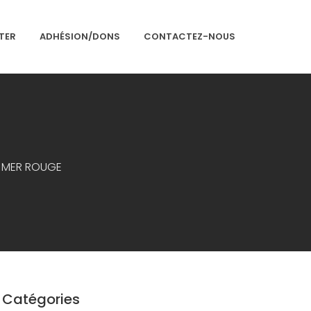
TER
ADHÉSION/DONS
CONTACTEZ-NOUS
Accueil
A MER ROUGE
Présentation
Articles
Événements
Adhésion/Dons
Newsletter
Contactez-nous
Catégories