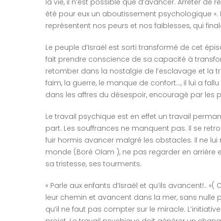
la vie, il n’est possible que d’avancer. Arrêter de ré
été pour eux un aboutissement psychologique ». L
représentent nos peurs et nos faiblesses, qui fina
Le peuple d’Israël est sorti transformé de cet épi
fait prendre conscience de sa capacité à transfo
retomber dans la nostalgie de l’esclavage et la tris
faim, la guerre, le manque de confort…, il lui a fal
dans les affres du désespoir, encouragé par le
Le travail psychique est en effet un travail per
part. Les souffrances ne manquent pas. Il se retro
fuir hormis avancer malgré les obstacles. Il ne lui
monde (Boré Olam ), ne pas regarder en arrière
sa tristesse, ses tourments.
« Parle aux enfants d’Israël et qu’ils avancent!.. 
leur chemin et avancent dans la mer, sans nulle pe
qu’il ne faut pas compter sur le miracle. L’initiat
projet. Le travail psychique doit générer un cha