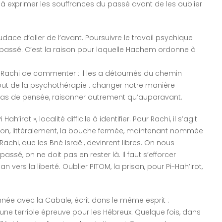
 à exprimer les souffrances du passé avant de les oublier
l’audace d’aller de l’avant. Poursuivre le travail psychique
passé. C’est la raison pour laquelle Hachem ordonne à
) et Rachi de commenter : il les a détournés du chemin
e but de la psychothérapie : changer notre manière
mas de pensée, raisonner autrement qu’auparavant.
irot », localité difficile à identifier. Pour Rachi, il s’agit
rison, littéralement, la bouche fermée, maintenant nommée
t Rachi, que les Bné Israël, devinrent libres. On nous
ssé, on ne doit pas en rester là. Il faut s’efforcer
an vers la liberté. Oublier PITOM, la prison, pour Pi-Hah’irot,
née avec la Cabale, écrit dans le même esprit :
t une terrible épreuve pour les Hébreux. Quelque fois, dans