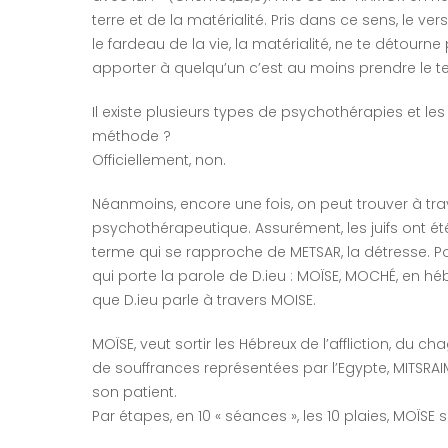
terre et de la matérialité. Pris dans ce sens, le ver
le fardeau de la vie, la matérialité, ne te détourne 
apporter à quelqu’un c’est au moins prendre le t
Il existe plusieurs types de psychothérapies et le
méthode ?
Officiellement, non.
Néanmoins, encore une fois, on peut trouver à trav
psychothérapeutique. Assurément, les juifs ont ét
terme qui se rapproche de METSAR, la détresse. Pou
qui porte la parole de D.ieu : MOÏSE, MOCHÉ, en h
que D.ieu parle à travers MOISE.
MOÏSE, veut sortir les Hébreux de l’affliction, du c
de souffrances représentées par l’Egypte, MITSRAIM
son patient.
Par étapes, en 10 « séances », les 10 plaies, MOÏSE 