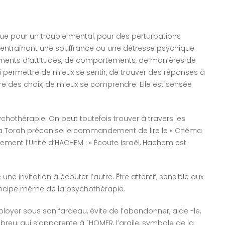
ue pour un trouble mental, pour des perturbations
entraînant une souffrance ou une détresse psychique
ements d’attitudes, de comportements, de manières de
i permettre de mieux se sentir, de trouver des réponses à
re des choix, de mieux se comprendre. Elle est sensée
hothérapie. On peut toutefois trouver à travers les
 La Torah préconise le commandement de lire le « Chéma
nement l’Unité d’HACHEM : « Écoute Israël, Hachem est
e invitation à écouter l’autre. Être attentif, sensible aux
Principe même de la psychothérapie.
e ployer sous son fardeau, évite de l’abandonner, aide -le,
ébreu, qui s’apparente à ´HOMER, l’argile, symbole de la