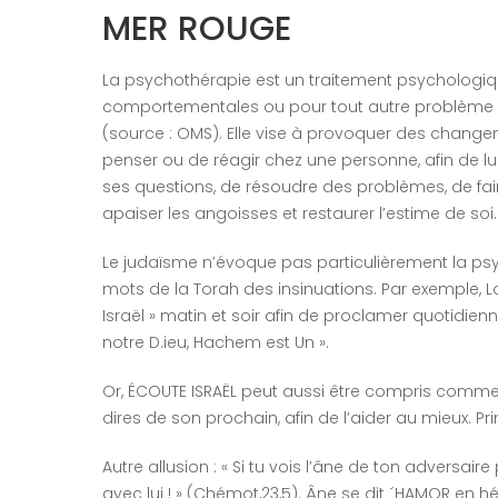
MER ROUGE
La psychothérapie est un traitement psychologiq
comportementales ou pour tout autre problème 
(source : OMS). Elle vise à provoquer des chang
penser ou de réagir chez une personne, afin de lu
ses questions, de résoudre des problèmes, de fai
apaiser les angoisses et restaurer l’estime de soi.
Le judaïsme n’évoque pas particulièrement la psyc
mots de la Torah des insinuations. Par exemple,
Israël » matin et soir afin de proclamer quotidien
notre D.ieu, Hachem est Un ».
Or, ÉCOUTE ISRAËL peut aussi être compris comme un
dires de son prochain, afin de l’aider au mieux. 
Autre allusion : « Si tu vois l’âne de ton adversair
avec lui ! » (Chémot,23,5). Âne se dit ´HAMOR en h