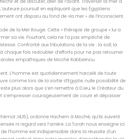
fléchir et de discuter, aller de l’avant. Traverser la mer a
’auteure poursuit en expliquant que les Égyptiens
lement ont disparu au fond de «la mer » de l’inconscient.
sode de la Mer Rouge. Cette « thérapie de groupe » lui a
rmer sa vie. Pourtant, cela ne l’a pas empêché de
tesse. Confronté aux tribulations de la vie : la soif, la
lu à chaque fois redoubler d’efforts pour ne pas retourner
s paroles empathiques de Moché Rabbeinou.
manent. L’homme est quotidiennement harcelé de toute
uve comme lors de la sortie d’Egypte, nulle possibilité de
 reste plus alors que s’en remettre à D.ieu, le Créateur du
 et s’empresser courageusement de courir et dépasser
»( Chémot ,14,15), ordonne Hachem à Moché, qu’ils suivent
nsée ni regard vers l’arrière. La Torah nous enseigne ici
ive de l’homme est indispensable dans la réussite d’un
ngement radical dans notre manière d’appréhender la vie.