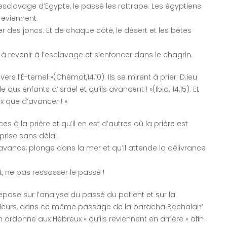
e l’esclavage d’Egypte, le passé les rattrape. Les égyptiens
reviennent.
er des joncs. Et de chaque côté, le désert et les bêtes
 à revenir à l’esclavage et s’enfoncer dans le chagrin.
 vers l’É-ternel »(Chémot,14,10). Ils se mirent à prier. D.ieu
aux enfants d’Israël et qu’ils avancent ! »(Ibid. 14,15). Et
x que d’avancer ! »
 à la prière et qu’il en est d’autres où la prière est
eprise sans délai.
nce, plonge dans la mer et qu’il attende la délivrance
t, ne pas ressasser le passé !
pose sur l’analyse du passé du patient et sur la
illeurs, dans ce même passage de la paracha Bechalah’
 ordonne aux Hébreux « qu’ils reviennent en arrière » afin