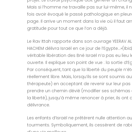
Mais si l’homme ne travaille pas sur lui-même, il
fois avoir évoqué le passé pathologique en pleuran
page. Il arrive un moment dans la vie où il faut a
gratitude pour tout ce que l’on a déjà.
Le Rav Ittah rapporte dans son ouvrage YEERAV ALA
HACHEM délivra Israël en ce jour de l’Egypte…»(Ibid, 
véritable libération des Bné Israël n’a pas eu lieu l
ouverte. Il explique son point de vue : la sortie d
Par conséquent, tant que la liberté du peuple n’étai
réellement libre. Mais, lorsqu’ils se sont soumi
thérapeute) en acceptant de revenir sur leur pas
prendre un chemin dévié (modifier ses schémas de
la liberté), jusqu’à même renoncer à prier, ils ont 
délivrance.
Les enfants d’Israël ne prêtèrent nulle attention
tourments. Symboliquement, ils cessèrent de rabâ
d’une vie meilleure.