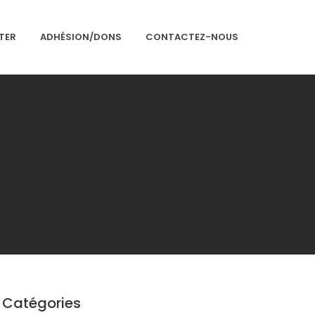
TER
ADHÉSION/DONS
CONTACTEZ-NOUS
Accueil
Présentation
Articles
Événements
Adhésion/Dons
Newsletter
Contactez-nous
Congrès 2018
Catégories
Congrès 2019