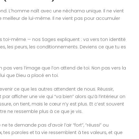
fond. L’homme naît avec une néchama unique. Il ne vient
le meilleur de lui-même. Il ne vient pas pour accumuler
s toi-même — nos Sages expliquent : va vers ton identité
doles, les peurs, les conditionnements. Deviens ce que tu es
 Non pas vers l’image que l’on attend de toi. Non pas vers la
elui que Dieu a placé en toi.
venir ce que les autres attendent de nous. Réussir,
t par afficher une vie qui “va bien” alors qu’à l’intérieur on
sure, on tient, mais le cœur n’y est plus. Et c’est souvent
re ne ressemble plus à ce que je vis.
e te demande pas d’avoir l’air “fort”, “réussi” ou
ix, tes paroles et ta vie ressemblent à tes valeurs, et que