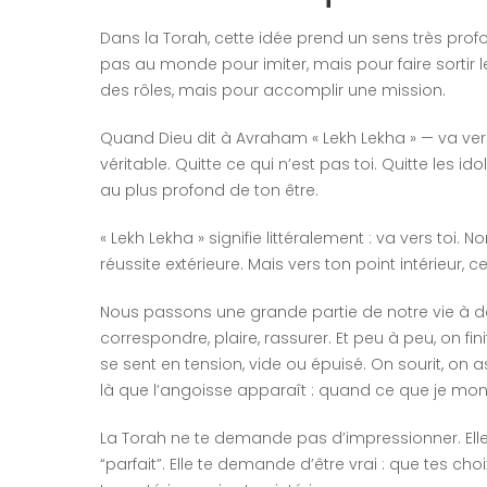
Dans la Torah, cette idée prend un sens très pro
pas au monde pour imiter, mais pour faire sortir 
des rôles, mais pour accomplir une mission.
Quand Dieu dit à Avraham « Lekh Lekha » — va ver
véritable. Quitte ce qui n’est pas toi. Quitte les i
au plus profond de ton être.
« Lekh Lekha » signifie littéralement : va vers toi.
réussite extérieure. Mais vers ton point intérieur, c
Nous passons une grande partie de notre vie à de
correspondre, plaire, rassurer. Et peu à peu, on fini
se sent en tension, vide ou épuisé. On sourit, on as
là que l’angoisse apparaît : quand ce que je mont
La Torah ne te demande pas d’impressionner. Elle n
“parfait”. Elle te demande d’être vrai : que tes cho