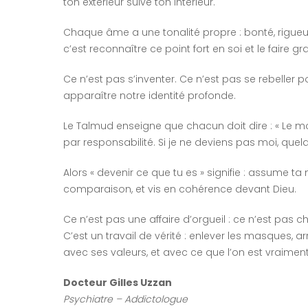
ton extérieur suive ton intérieur.
Chaque âme a une tonalité propre : bonté, rigueur, p
c’est reconnaître ce point fort en soi et le faire g
Ce n’est pas s’inventer. Ce n’est pas se rebeller pou
apparaître notre identité profonde.
Le Talmud enseigne que chacun doit dire : « Le m
par responsabilité. Si je ne deviens pas moi, q
Alors « devenir ce que tu es » signifie : assume t
comparaison, et vis en cohérence devant Dieu.
Ce n’est pas une affaire d’orgueil : ce n’est pas 
C’est un travail de vérité : enlever les masques, a
avec ses valeurs, et avec ce que l’on est vraiment
Docteur Gilles Uzzan
Psychiatre – Addictologue