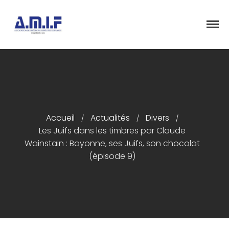
"Et donner des soins, il le fera"
AMIF - ASSOCIATION DES MÉDECINS
ISRAÉLITES DE FRANCE
Accueil
Présentation
Accueil
Actualités
Divers
/
/
/
Articles
Les Juifs dans les timbres par Claude
Événements
Wainstain : Bayonne, ses Juifs, son chocolat
(épisode 9)
Adhésion/Dons
Newsletter
Contactez-nous
Congrès 2018
Congrès 2019