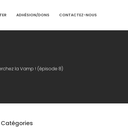
TER
ADHÉSION/DONS
CONTACTEZ-NOUS
Accueil
Présentation
Articles
herchez la Vamp ! (épisode 8)
Événements
Adhésion/Dons
Newsletter
Contactez-nous
Congrès 2018
Congrès 2019
Catégories