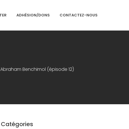
TER
ADHÉSION/DONS
CONTACTEZ-NOUS
Accueil
Présentation
Articles
e d’Abraham Benchimol (épisode 12)
Événements
Adhésion/Dons
Newsletter
Contactez-nous
Congrès 2018
Congrès 2019
Catégories