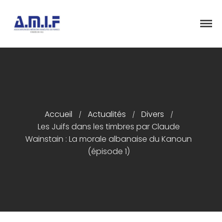
"Et donner des soins, il le fera"
AMIF - ASSOCIATION DES MÉDECINS
ISRAÉLITES DE FRANCE
Accueil
Présentation
Accueil
Actualités
Divers
/
/
/
Articles
Les Juifs dans les timbres par Claude
Événements
Wainstain : La morale albanaise du Kanoun
(épisode 1)
Adhésion/Dons
Newsletter
Contactez-nous
Congrès 2018
Congrès 2019