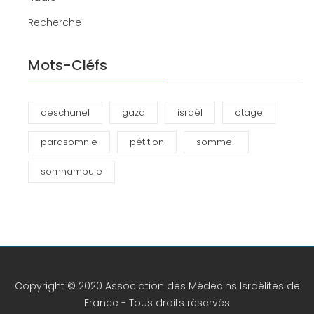
Recherche
Mots-Cléfs
deschanel
gaza
israël
otage
parasomnie
pétition
sommeil
somnambule
Copyright © 2020 Association des Médecins Israélites de
France - Tous droits réservés