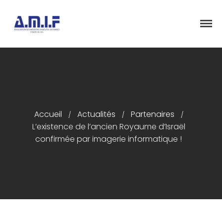
"Et donner des soins, il le fera"
AMIF - ASSOCIATION DES MÉDECINS
ISRAÉLITES DE FRANCE
Accueil
Accueil
Actualités
Partenaires
Présentation
/
/
/
L’existence de l’ancien Royaume d’Israël
Articles
confirmée par imagerie informatique !
Événements
Adhésion/Dons
Newsletter
Contactez-nous
Congrès 2018