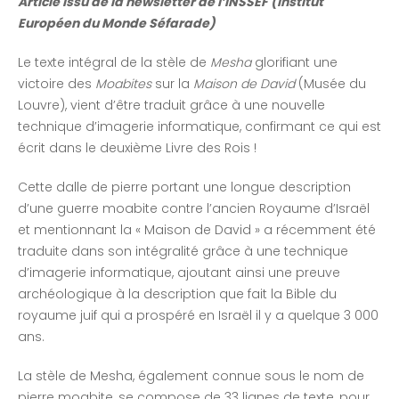
Article issu de la newsletter de l’INSSEF (Institut
Européen du Monde Séfarade)
Le texte intégral de la stèle de
Mesha
glorifiant une
victoire des
Moabites
sur la
Maison de David
(Musée du
Louvre), vient d’être traduit grâce à une nouvelle
technique d’imagerie informatique, confirmant ce qui est
écrit dans le deuxième Livre des Rois !
Cette dalle de pierre portant une longue description
d’une guerre moabite contre l’ancien Royaume d’Israël
et mentionnant la « Maison de David » a récemment été
traduite dans son intégralité grâce à une technique
d’imagerie informatique, ajoutant ainsi une preuve
archéologique à la description que fait la Bible du
royaume juif qui a prospéré en Israël il y a quelque 3 000
ans.
La stèle de Mesha, également connue sous le nom de
pierre moabite, se compose de 33 lignes de texte, pour