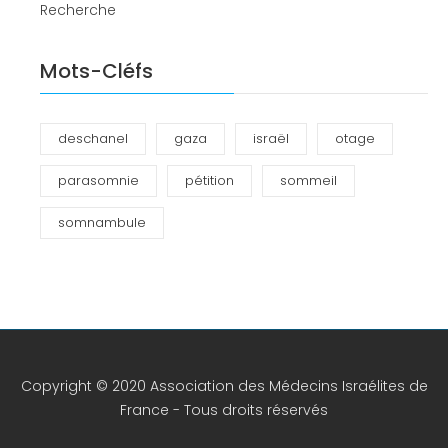
Recherche
Mots-Cléfs
deschanel
gaza
israël
otage
parasomnie
pétition
sommeil
somnambule
Copyright © 2020 Association des Médecins Israélites de
France - Tous droits réservés