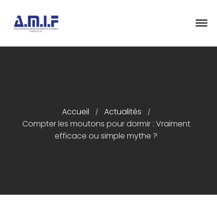
"Et donner des soins, il le fera"
AMIF - ASSOCIATION DES MÉDECINS
ISRAÉLITES DE FRANCE
Accueil
Présentation
Accueil
Actualités
/
/
Compter les moutons pour dormir : Vraiment
Articles
efficace ou simple mythe ?
Événements
Adhésion/Dons
Newsletter
Contactez-nous
Congrès 2018