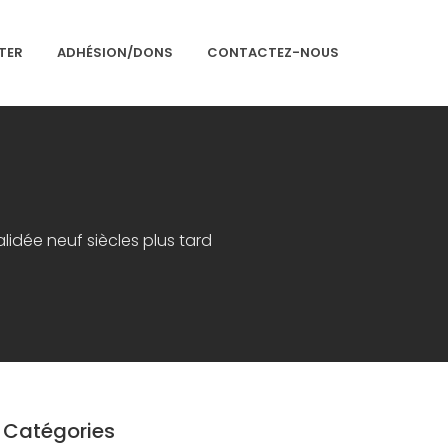
TER
ADHÉSION/DONS
CONTACTEZ-NOUS
Accueil
Présentation
Articles
lidée neuf siècles plus tard
Événements
Adhésion/Dons
Newsletter
Contactez-nous
Congrès 2018
Catégories
Congrès 2019