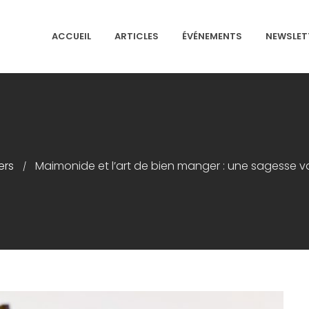
ACCUEIL
ARTICLES
ÉVÉNEMENTS
NEWSLET
NS ISRAÉLITES DE FRANCE
ers
Maimonide et l’art de bien manger : une sagesse va
/