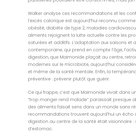
Walker analyse ces recommandations et les conf
l’excès calorique est aujourd’hui reconnu comme 
obésité, diabète de type 2, maladies cardiovascula
aliments rejoignent la lutte actuelle contre les pr
saturées et additifs. L’adaptation aux saisons et a
contemporaine, qui prend en compte l’âge, l’activ
digestion, que Maimonide plaçait au centre, retr
modernes sur le microbiote, aujourd’hui consid
et même de la santé mentale. Enfin, la tempérance
préventive : prévenir plutôt que guérir.
Ce qui frappe, c’est que Maimonide vivait dans un
“trop manger rend malade” paraissait presque abs
des aliments faisait sens dans un monde sans réfr
recommandations trouvent aujourd’hui un écho dans
digestion au centre de la santé était visionnaire 
d’estomac.