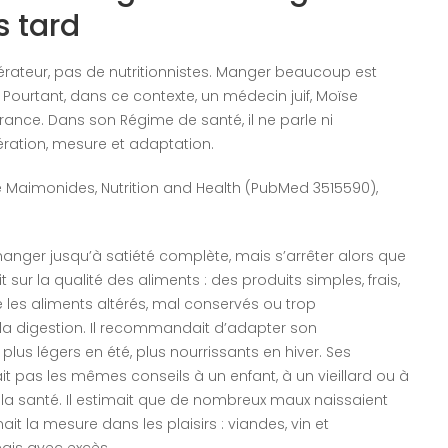
s tard
igérateur, pas de nutritionnistes. Manger beaucoup est
Pourtant, dans ce contexte, un médecin juif, Moïse
ance. Dans son Régime de santé, il ne parle ni
ration, mesure et adaptation.
itre Maimonides, Nutrition and Health (PubMed 3515590),
nger jusqu’à satiété complète, mais s’arrêter alors que
t sur la qualité des aliments : des produits simples, frais,
 les aliments altérés, mal conservés ou trop
t la digestion. Il recommandait d’adapter son
plus légers en été, plus nourrissants en hiver. Ses
nait pas les mêmes conseils à un enfant, à un vieillard ou à
de la santé. Il estimait que de nombreux maux naissaient
ait la mesure dans les plaisirs : viandes, vin et
ais avec excès.