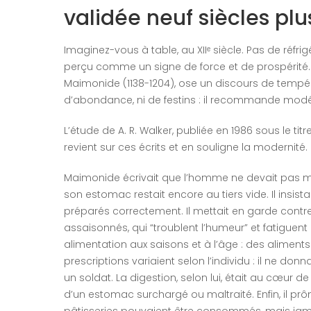
validée neuf siècles plu
Imaginez-vous à table, au XIIᵉ siècle. Pas de réfr
perçu comme un signe de force et de prospérité. 
Maimonide (1138-1204), ose un discours de tempér
d’abondance, ni de festins : il recommande modé
L’étude de A. R. Walker, publiée en 1986 sous le t
revient sur ces écrits et en souligne la modernité.
Maimonide écrivait que l’homme ne devait pas ma
son estomac restait encore au tiers vide. Il insistai
préparés correctement. Il mettait en garde contre
assaisonnés, qui “troublent l’humeur” et fatiguen
alimentation aux saisons et à l’âge : des aliments 
prescriptions variaient selon l’individu : il ne don
un soldat. La digestion, selon lui, était au cœur 
d’un estomac surchargé ou maltraité. Enfin, il prôn
pâtisseries pouvaient être consommés, mais jam