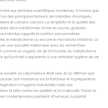
ronte aux données scientifiques modernes. Il montre que
l’un des principaux facteurs de maladies chroniques :
ires et certains cancers. La simplicité et la qualité des
oduits ultra-transformés, riches en sucres, graisses
ux individus rappelle la nutrition personnalisée
ité, le métabolisme ou encore le microbiote intestinal. La
ouve une actualité inattendue avec les recherches
éré comme un organe clé de l’immunité, du métabolisme
 qu’il prônait s’apparente à une véritable hygiène de vie
e société où l’abondance était rare, et où affirmer que
urde. Son insistance sur la fraîcheur et la préparation
igération ni hygiène industrielle, mais ces
 la lutte contre les additifs et la malbouffe. Placer la
: ses contemporains parlaient d’humeurs, lui parlait