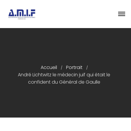
"Et donner des soins, il le fera"
AMIF - ASSOCIATION DES MÉDECINS
ISRAÉLITES DE FRANCE
Accueil
Accueil
Portrait
/
/
Présentation
André Lichtwitz le médecin juif qui était le
confident du Général de Gaulle
Articles
Événements
Adhésion/Dons
Newsletter
Contactez-nous