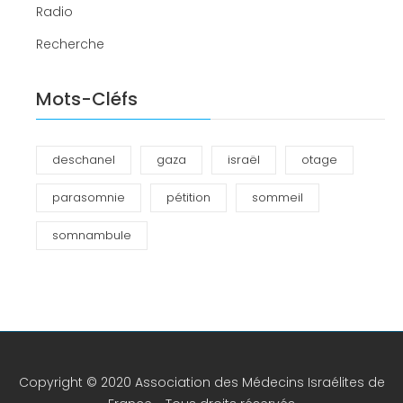
Radio
Recherche
Mots-Cléfs
deschanel
gaza
israël
otage
parasomnie
pétition
sommeil
somnambule
Copyright © 2020 Association des Médecins Israélites de