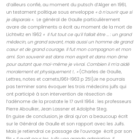
d’ailleurs confié, au moment du putsch d’Alger en 1961,
un testament politique sous enveloppe
« à n’ouvrir que si
je disparais ».
Le général de Gaulle particulièrement
avare de compliments a écrit au moment de la mort de
Lichtwitz en 1962
« Il fut tout ce qu’il fallait être … : un grand
médecin, un grand savant, mais aussi un homme de grand
cœur et de grand courage. Il fut mon compagnon et mon
ami. Son souvenir est dans mon esprit et dans mon âme
pour autant que moi-même je vivrai. Combien il m’a aidé
moralement et physiquement !.. »
(Charles de Gaulle,
Lettres, notes et carnets,1961-1963 p 251)Je ne pourrais
pas terminer sans évoquer les trois médecins juifs qui
ont participé à son intervention de résection de
l’adénome de la prostate le 17 avril 1964 : les professeurs
Pierre Aboulker, Jean Lassner et Adolphe Steg.
En guise de conclusion, je dirai qu’on a beaucoup écrit
sur le Général de Gaulle et son rapport avec les Juifs.
Mais je retiendrai ce passage de l’ouvrage écrit par son
fils «
Il avait pour les Juifs une grande admiration. Il