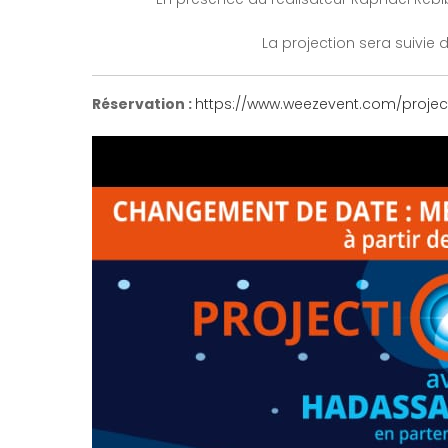
La projection sera suivie d
Réservation :
https://www.weezevent.com/projec