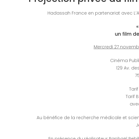
Hadassah France en partenariat avec L’AMI
un film d
Mercredi 27 novembr
Cinéma Publ
129 Av. d
7
Tari
Tarif 
ave
Au bénéfice de la recherche médicale et scien
J
En présence du réalisateur Raphaël Rebib