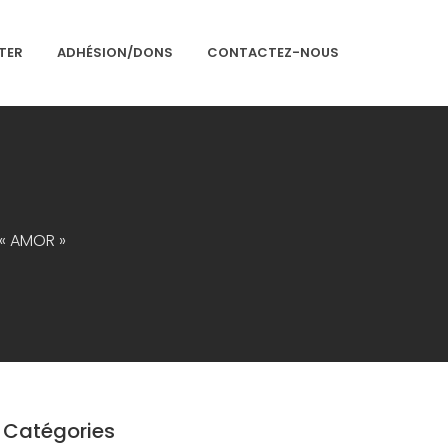
TER
ADHÉSION/DONS
CONTACTEZ-NOUS
Accueil
Présentation
 « AMOR »
Articles
Événements
Adhésion/Dons
Newsletter
Contactez-nous
Congrès 2018
Catégories