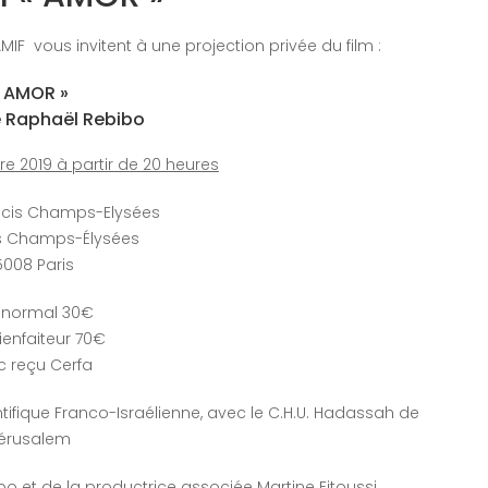
F vous invitent à une projection privée du film :
« AMOR »
e Raphaël Rebibo
e 2019 à partir de 20 heures
icis Champs-Elysées
es Champs-Élysées
5008 Paris
f normal 30€
Bienfaiteur 70€
c reçu Cerfa
tifique Franco-Israélienne, avec le C.H.U. Hadassah de
érusalem
o et de la productrice associée Martine Fitoussi