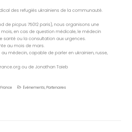
ical des refugiés ukrainiens de la communauté.
 bd de picpus 75012 paris), nous organisons une
 mois, en cas de question médicale, le médecin
de santé ou la consultation aux urgences.
inte au mois de mars.
au médecin, capable de parler en ukrainien, russe,
rance.org ou de Jonathan Taieb
 France
Événements
,
Partenaires