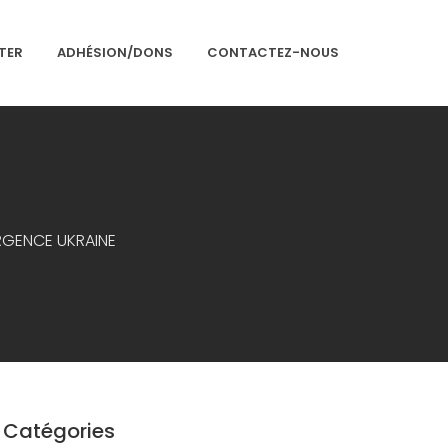
TER
ADHÉSION/DONS
CONTACTEZ-NOUS
Accueil
Présentation
Articles
RGENCE UKRAINE
Événements
Adhésion/Dons
Newsletter
Contactez-nous
Congrès 2018
Congrès 2019
Catégories