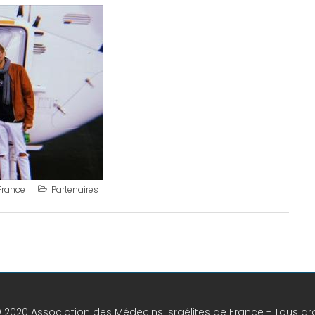
France
Partenaires
 2020 Association des Médecins Israélites de France - Tous dro