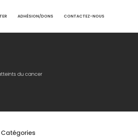
TER
ADHÉSION/DONS
CONTACTEZ-NOUS
Accueil
Présentation
tteints du cancer
Articles
Événements
Adhésion/Dons
Newsletter
Contactez-nous
Congrès 2018
Catégories
Congrès 2019