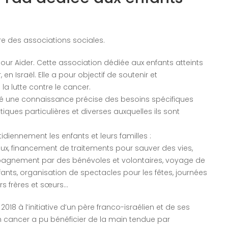
re des associations sociales.
our Aider. Cette association dédiée aux enfants atteints
n Israël. Elle a pour objectif de soutenir et
a lutte contre le cancer.
pé une connaissance précise des besoins spécifiques
ues particulières et diverses auxquelles ils sont
iennement les enfants et leurs familles :
x, financement de traitements pour sauver des vies,
ompagnement par des bénévoles et volontaires, voyage de
ants, organisation de spectacles pour les fêtes, journées
urs frères et sœurs…
018 à l’initiative d’un père franco-israélien et de ses
’un cancer a pu bénéficier de la main tendue par