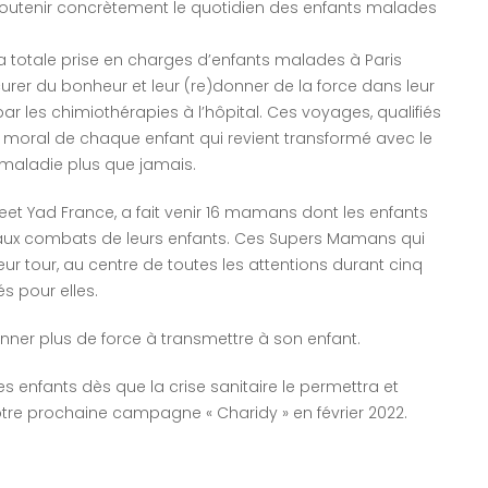
outenir concrètement le quotidien des enfants malades
 la totale prise en charges d’enfants malades à Paris
urer du bonheur et leur (re)donner de la force dans leur
 les chimiothérapies à l’hôpital. Ces voyages, qualifiés
le moral de chaque enfant qui revient transformé avec le
 maladie plus que jamais.
eet Yad France, a fait venir 16 mamans dont les enfants
 aux combats de leurs enfants. Ces Supers Mamans qui
eur tour, au centre de toutes les attentions durant cinq
s pour elles.
nner plus de force à transmettre à son enfant.
s enfants dès que la crise sanitaire le permettra et
re prochaine campagne « Charidy » en février 2022.