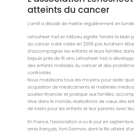
atteints du cancer
L’amif a décidé de mettre régulièrement en lumiè
Lehosheet Yad en hébreu signifie Tendre la Main p
du cancer a été créée en 2006 par Avraham Attar, e
d’accompagner les enfants et leurs familles dans l
Depuis près de 15 ans, Lehosheet Yad a dévelop
des enfants malades du cancer et des problématiq
confrontés.
Nous mobilisons tous les moyens pour aider quotid
acquisition de médicaments et matériels médicau
soutien financier et pratique aux familles, acc
rêve dans le monde, réalisations de vœux des enf
de loisirs pour les enfants et leur parents avec le
En France, l’association a vu le jour en septembre 2
amis français, Yoni Darmon, dont le fils atteint d