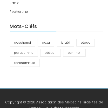
Radio
Recherche
Mots-Cléfs
deschanel
gaza
israël
otage
parasomnie
pétition
sommeil
somnambule
Copyright © 2020 Association des Médecins Israélites de