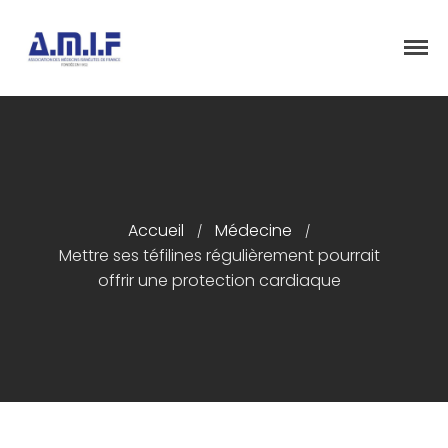
"Et donner des soins, il le fera"
AMIF - ASSOCIATION DES MÉDECINS
ISRAÉLITES DE FRANCE
Accueil
Accueil
Médecine
/
/
Présentation
Mettre ses téfilines régulièrement pourrait
Articles
offrir une protection cardiaque
Événements
Adhésion/Dons
Newsletter
Contactez-nous
Congrès 2018