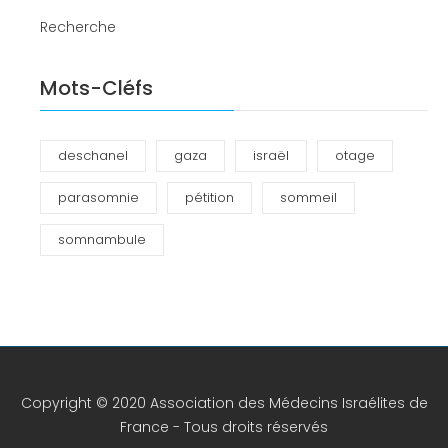
Recherche
Mots-Cléfs
deschanel
gaza
israël
otage
parasomnie
pétition
sommeil
somnambule
Copyright © 2020 Association des Médecins Israélites de
France - Tous droits réservés