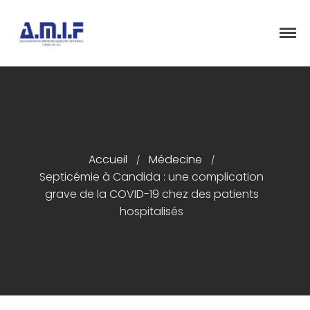
"Et donner des soins, il le fera"
AMIF - ASSOCIATION DES MÉDECINS
ISRAÉLITES DE FRANCE
Accueil
Présentation
Accueil
Médecine
/
/
Septicémie à Candida : une complication
Articles
grave de la COVID-19 chez des patients
Événements
hospitalisés
Adhésion/Dons
Newsletter
Contactez-nous
Congrès 2018