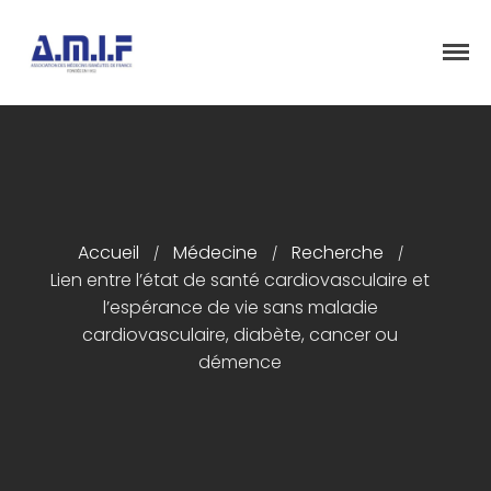
"Et donner des soins, il le fera"
AMIF - ASSOCIATION DES MÉDECINS
ISRAÉLITES DE FRANCE
Accueil
Présentation
Accueil
Médecine
Recherche
/
/
/
Articles
Lien entre l’état de santé cardiovasculaire et
l’espérance de vie sans maladie
Événements
cardiovasculaire, diabète, cancer ou
Adhésion/Dons
démence
Newsletter
Contactez-nous
Congrès 2018
Congrès 2019