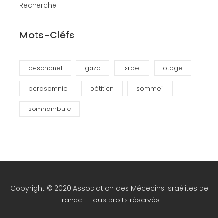
Recherche
Mots-Cléfs
deschanel
gaza
israël
otage
parasomnie
pétition
sommeil
somnambule
Copyright © 2020 Association des Médecins Israélites de
France - Tous droits réservés