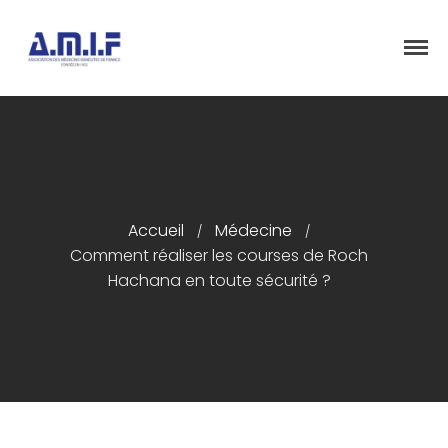
"Et donner des soins, il le fera"
AMIF - ASSOCIATION DES MÉDECINS
ISRAÉLITES DE FRANCE
Accueil
Médecine
/
/
Accueil
Comment réaliser les courses de Roch
Présentation
Hachana en toute sécurité ?
Articles
Événements
Adhésion/Dons
Newsletter
Contactez-nous