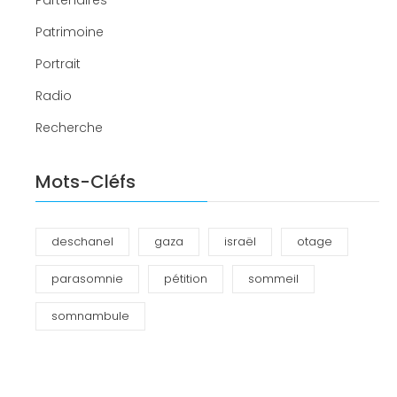
Partenaires
Patrimoine
Portrait
Radio
Recherche
Mots-Cléfs
deschanel
gaza
israël
otage
parasomnie
pétition
sommeil
somnambule