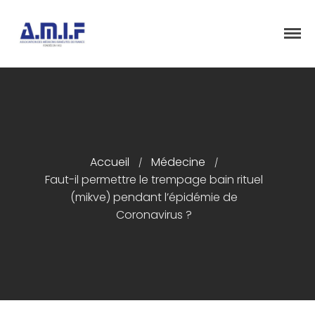
"Et donner des soins, il le fera"
AMIF - ASSOCIATION DES MÉDECINS
ISRAÉLITES DE FRANCE
Accueil
Présentation
Accueil
Médecine
/
/
Articles
Faut-il permettre le trempage bain rituel
Événements
(mikve) pendant l’épidémie de
Coronavirus ?
Adhésion/Dons
Newsletter
Contactez-nous
Congrès 2018
Congrès 2019