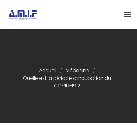
"Et donner des soins, il le fera"
AMIF - ASSOCIATION DES MÉDECINS
ISRAÉLITES DE FRANCE
Accueil
Accueil
Médecine
Présentation
/
/
Quelle est la période d’incubation du
Articles
COVID-19 ?
Événements
Adhésion/Dons
Newsletter
Contactez-nous
Congrès 2018