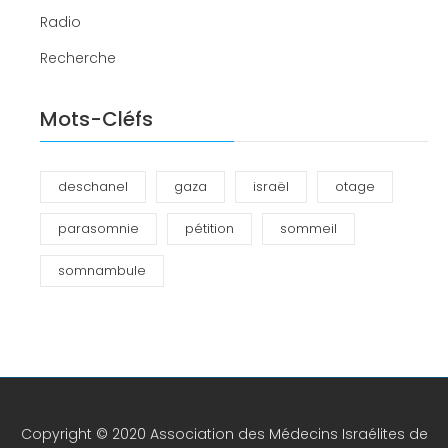
Radio
Recherche
Mots-Cléfs
deschanel
gaza
israël
otage
parasomnie
pétition
sommeil
somnambule
Copyright © 2020 Association des Médecins Israélites de