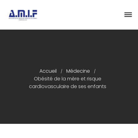
"Et donner des soins, il le fera"
AMIF - ASSOCIATION DES MÉDECINS
ISRAÉLITES DE FRANCE
Accueil
Présentation
Accueil
Médecine
/
/
Articles
Obésité de la mère et risque
Événements
cardiovasculaire de ses enfants
Adhésion/Dons
Newsletter
Contactez-nous
Congrès 2018
Congrès 2019